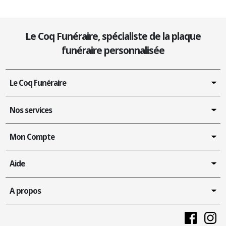
Le Coq Funéraire, spécialiste de la plaque
funéraire personnalisée
Le Coq Funéraire
Nos services
Mon Compte
Aide
A propos
Faceboo
In