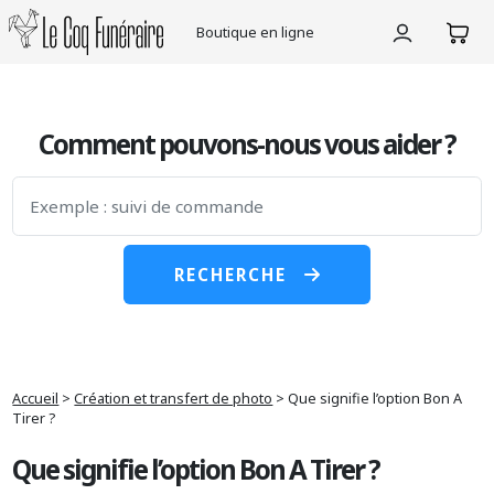
Le Coq Funéraire
Boutique en ligne
Skip
to
the
Comment pouvons-nous vous aider ?
content
RECHERCHE
Accueil
>
Création et transfert de photo
>
Que signifie l’option Bon A
Tirer ?
Que signifie l’option Bon A Tirer ?