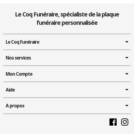
Le Coq Funéraire, spécialiste de la plaque
funéraire personnalisée
Le Coq Funéraire
Nos services
Mon Compte
Aide
A propos
Faceboo
In