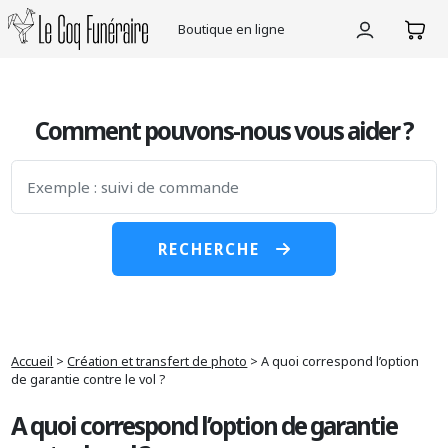
Le Coq Funéraire
Boutique en ligne
Skip
to
the
Comment pouvons-nous vous aider ?
content
RECHERCHE
Accueil
>
Création et transfert de photo
>
A quoi correspond l’option
de garantie contre le vol ?
A quoi correspond l’option de garantie