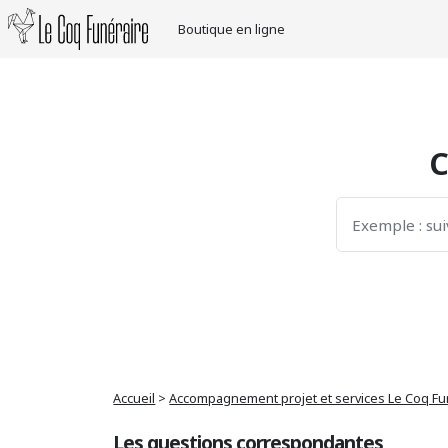
Le Coq Funéraire
Boutique en ligne
Skip
to
the
content
C
Accueil
>
Accompagnement projet et services Le Coq Fu
Les questions correspondantes